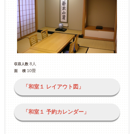
8人
収容人数
10畳
面 積
「和室１ レイアウト図」
「和室１ 予約カレンダー」