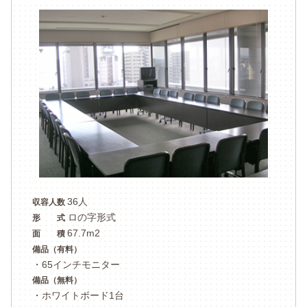
36人
収容人数
ロの字形式
形 式
67.7m2
面 積
備品（有料）
・65インチモニター
備品（無料）
・ホワイトボード1台