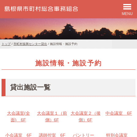
MENU
このページの本文へ
現
トップ
/
市町村振興センター貸出
/
施設情報・施設予約
在
の
施設情報・施設予約
位
置：
貸出施設一覧
大会議室(全
大会議室１（前
大会議室２（後
中会議室 6F
面) 6F
側）6F
側）6F
小会議室 6F
講師控室 6F
パントリー
特別会議室