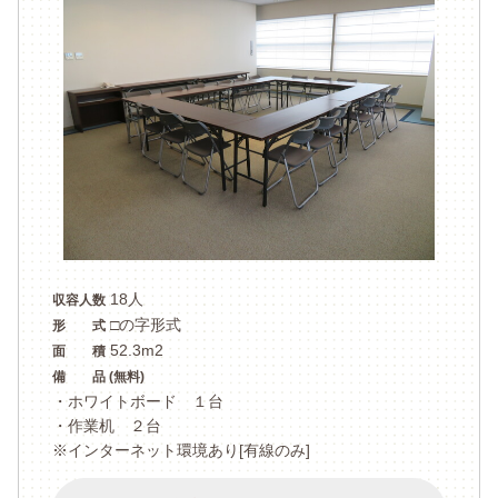
18人
収容人数
□の字形式
形 式
52.3m2
面 積
備 品 (無料)
・ホワイトボード １台
・作業机 ２台
※インターネット環境あり[有線のみ]