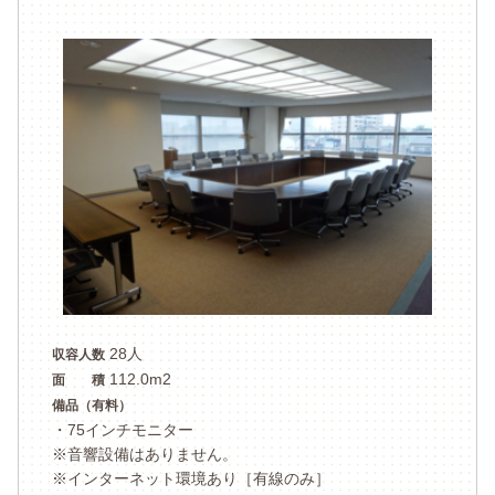
28人
収容人数
112.0m2
面 積
備品（有料）
・75インチモニター
※音響設備はありません。
※インターネット環境あり［有線のみ］