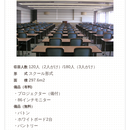
120人（2人がけ）/180人（3人がけ）
収容人数
スクール形式
形 式
297.6m2
面 積
備品（有料)
・プロジェクター（備付）
・86インチモニター
備品（無料）
・バトン
・ホワイトボード2台
・パントリー