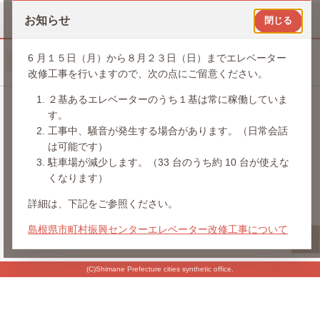
お知らせ
閉じる
6 月１５日（月）から８月２３日（日）までエレベーター
サイトマップ
関連リンク
お問い合わせ
改修工事を行いますので、次の点にご留意ください。
２基あるエレベーターのうち１基は常に稼働していま
す。
〒690-0887 島根県松江市殿町8-3
工事中、騒音が発生する場合があります。（日常会話
島根県市町村振興センター（タウンプラザしまね）4階
は可能です）
駐車場が減少します。（33 台のうち約 10 台が使えな
TEL:（退職手当） 0852-61-0605
くなります）
TEL:（研修） 0852-61-2213
TEL:（建物管理） 0852-61-2258
詳細は、下記をご参照ください。
TEL:（会議室受付）0852-28-4850
島根県市町村振興センターエレベーター改修工事について
TEL:（代表） 0852-21-4301
FAX:（共通） 0852-27-3350
(C)Shimane Prefecture cities synthetic office.