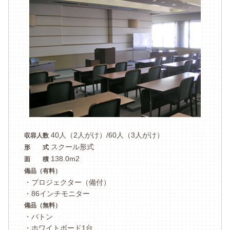
40人（2人がけ）/60人（3人がけ）
収容人数
スクール形式
形 式
138.0m2
面 積
備品（有料）
・プロジェクター（備付）
・86インチモニター
備品（無料）
・バトン
・ホワイトボード1台