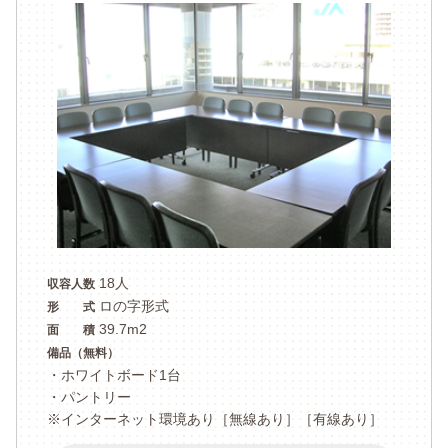
18人
収容人数
ロの字形式
形 式
39.7m2
面 積
備品（無料）
・ホワイトボード1台
・パントリー
※インターネット環境あり［無線あり］［有線あり］