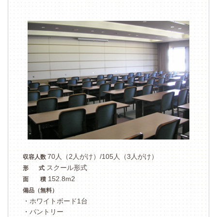
70人（2人がけ）/105人（3人がけ）
収容人数
スクール形式
形 式
152.8m2
面 積
備品（無料）
・ホワイトボード1台
・パントリー