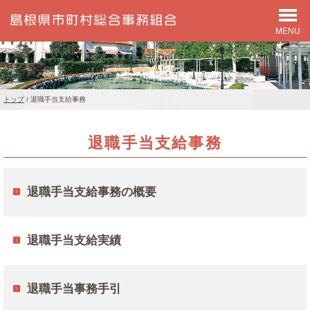
MENU
このページの本文へ
現
トップ
/
退職手当支給事務
在
の
退職手当支給事務
位
置：
退職手当支給事務の概要
退職手当支給実績
退職手当事務手引