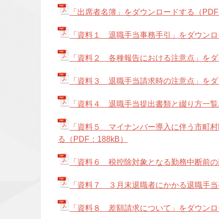
「出席者名簿」をダウンロードする（PDF：
「資料１ 退職手当事務手引」をダウンロード
「資料２ 各種報告における注意点」をダウ
「資料３ 退職手当請求時の注意点」をダウ
「資料４ 退職手当提出書類と綴り方一覧表
「資料５ マイナンバー導入に伴う市町村
る（PDF：188kB）
「資料６ 税控除対象となる勤務中断前の勤
「資料７ ３月末退職者にかかる退職手当事
「資料８ 差額請求について」をダウンロード