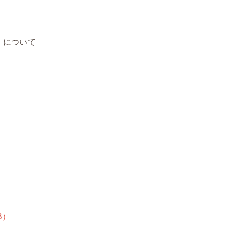
）について
B）