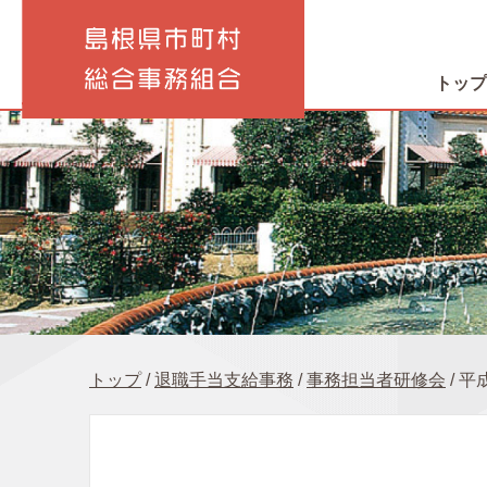
このページの本文へ
トップ
現
トップ
/
退職手当支給事務
/
事務担当者研修会
/
平
在
の
位
置：