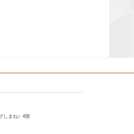
ザしまね）4階