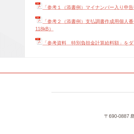
「参考１（添書例）マイナンバー入り申告書
「参考２（添書例）支払調書作成用個人番
118kB）
「参考資料 特別負担金計算給料額」をダウ
〒690-088