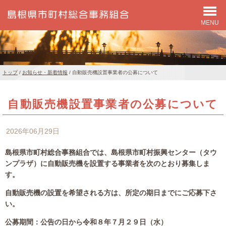
MENU
このページの本文へ
現
トップ
/
お知らせ・新着情報
/
自動販売機設置事業者の公募について
在
の
自動販売機設置事業者の公募について
位
置：
2026年06月29日
島根県市町村総合事務組合では、島根県市町村振興センター（タウ
ンプラザ）に自動販売機を設置する事業者を次のとおり募集しま
す。
自動販売機の設置を希望される方は、所定の期日までにご応募下さ
い。
公募期間：公告の日から令和８年７月２９日（水）